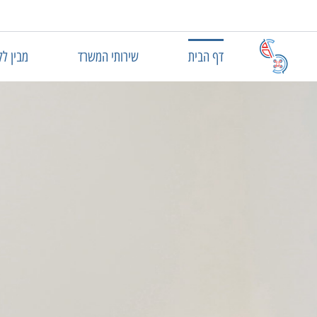
העתיד
כאן...ועכשיו!
דף הבית
שירותי המשרד
מבין לק