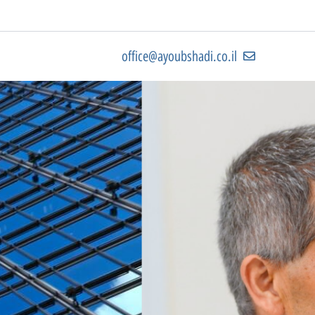
כי העולם נשען על
מידות...ומדידות
office@ayoubshadi.co.il